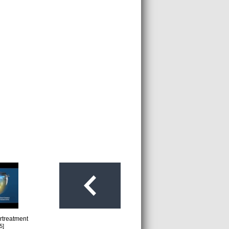
rtreatment
5]