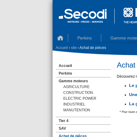
Perkins
Gamme mote
Accueil
›
site
› Achat de pièces
Achat 
Accueil
Perkins
Découvrez m
Gamme moteurs
Le 
AGRICULTURE
CONSTRUCTION
Une
ELECTRIC POWER
La 
INDUSTRIEL
MANUTENTION
* Pour toute
Tier 4
SAV
Achat de pièces