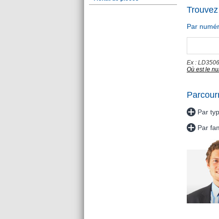
Trouvez 
Par numéro
Ex : LD350
Où est le n
Parcour
Par ty
Par fa