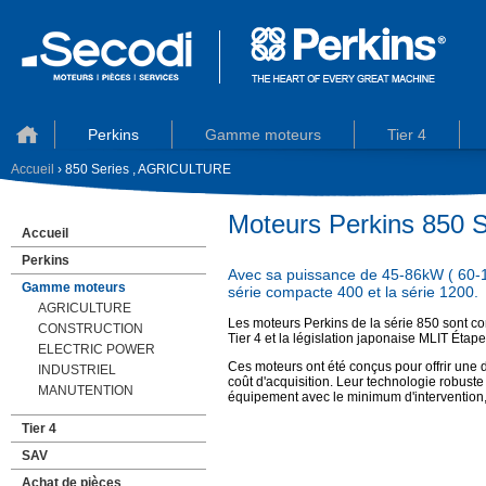
Perkins
Gamme moteurs
Tier 4
Accueil
› 850 Series , AGRICULTURE
Moteurs Perkins 850
Accueil
Perkins
Avec sa puissance de 45-86kW ( 60-11
Gamme moteurs
série compacte 400 et la série 1200.
AGRICULTURE
Les moteurs Perkins de la série 850 sont c
CONSTRUCTION
Tier 4 et la législation japonaise MLIT Étap
ELECTRIC POWER
Ces moteurs ont été conçus pour offrir une 
INDUSTRIEL
coût d'acquisition. Leur technologie robuste
MANUTENTION
équipement avec le minimum d'intervention
Tier 4
SAV
Achat de pièces