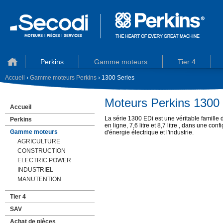
Perkins
Gamme moteurs
Tier 4
Accueil
›
Gamme moteurs Perkins
› 1300 Series
Moteurs Perkins 1300 
Accueil
La série 1300 EDi est une véritable famille 
Perkins
en ligne, 7,6 litre et 8,7 litre , dans une co
Gamme moteurs
d'énergie électrique et l'industrie.
AGRICULTURE
CONSTRUCTION
ELECTRIC POWER
INDUSTRIEL
MANUTENTION
Tier 4
SAV
Achat de pièces