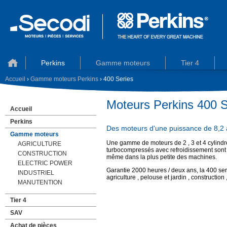
Perkins
Gamme moteurs
Tier 4
Accueil
›
Gamme moteurs Perkins
› 400 Series
Moteurs Perkins 400 S
Accueil
Perkins
Des moteurs d'une puissance de 8,2 à
Gamme moteurs
Une gamme de moteurs de 2 , 3 et 4 cylindres,
AGRICULTURE
turbocompressés avec refroidissement sont de 
CONSTRUCTION
même dans la plus petite des machines.
ELECTRIC POWER
Garantie 2000 heures / deux ans, la 400 seri
INDUSTRIEL
agriculture , pelouse et jardin , construction 
MANUTENTION
Tier 4
SAV
Achat de pièces